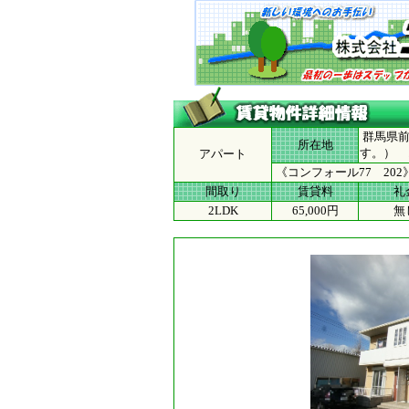
群馬県前
所在地
す。） 
アパート
《コンフォール77 20
間取り
賃貸料
礼
2LDK
65,000円
無