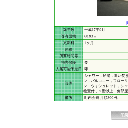
築年数
平成17年9月
専有面積
68.93㎡
更新料
1ヶ月
路線
所要時間等
損害保険
要
入居可能予定日
即
シャワー，給湯，追い焚き(
ン，バルコニー，フローリ
設備
ン，ウォシュレット，シャ
物置付，２階以上，角部屋
備考
町内会費 月額300円。