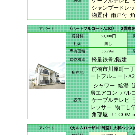
ケーブルテレビ 
設備
シャンプードレッ
物置付 雨戸付 角部屋
アパート
《ハートフルコートA202》 ２階東角 
賃貸料
50,000円
礼金
無し
専有面積
56.79㎡
軽量鉄骨2階建
建物構造
前橋市川原町一丁
所在地
ートフルコートA2
シャワー 給湯 追
房エアコン バル
ケーブルテレビ 
設備
レッサー 物干し
角部屋 J：COM i
アパート
《カルムローザ102号室》大和ハウス