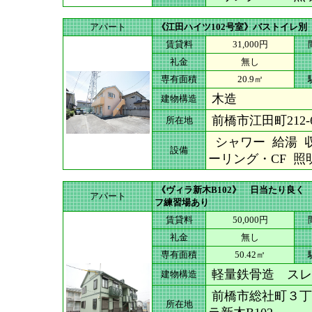
アパート
《江田ハイツ102号室》バストイレ別
賃貸料
31,000円
礼金
無し
専有面積
20.9㎡
木造
建物構造
前橋市江田町212-
所在地
シャワー 給湯 収
設備
ーリング・CF 照
《ヴィラ新木B102》 日当たり良
アパート
フ練習場あり
賃貸料
50,000円
礼金
無し
専有面積
50.42㎡
軽量鉄骨造 スレ
建物構造
前橋市総社町３丁目
所在地