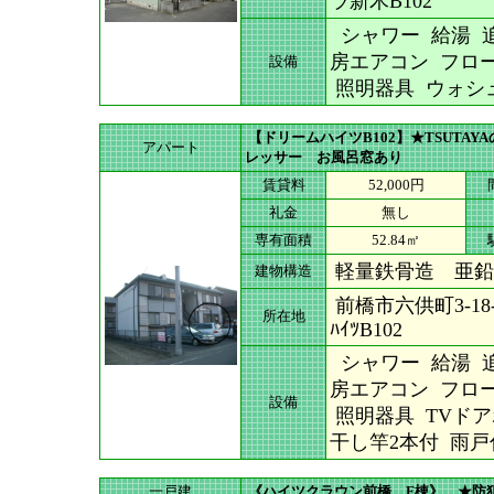
ラ新木B102
シャワー 給湯 追
房エアコン フロー
設備
照明器具 ウォシ
【ドリームハイツB102】★TSUTA
アパート
レッサー お風呂窓あり
賃貸料
52,000円
礼金
無し
専有面積
52.84㎡
軽量鉄骨造 亜鉛
建物構造
前橋市六供町3-1
所在地
ﾊｲﾂB102
シャワー 給湯 追
房エアコン フロー
設備
照明器具 TVド
干し竿2本付 雨戸付
一戸建
《ハイツクラウン前橋 F棟》 ★防