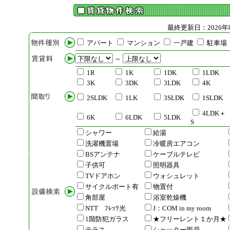
最終更新日：2026年
アパート
マンション
一戸建
駐車場
～
1R
1K
1DK
1LDK
3K
3DK
3LDK
4K
2SLDK
1LK
3SLDK
1SLDK
4LDK＋
6K
6LDK
5LDK
S
シャワー
給湯
洗濯機置場
冷暖房エアコン
BSアンテナ
ケーブルテレビ
子供可
照明器具
TVドアホン
ウォシュレット
サイクルポート有
物置付
角部屋
浴室乾燥機
NTT ﾌﾚｯﾂ光
J：COM in my room
1階防犯ガラス
★フリーレント１か月★
テラス
シャッター雨戸