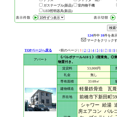
ガステーブル(新品)
室内物干機
LED照明器具(新品)
124
件中
10
件を表
マークをクリックす
TOPページへ戻る
<前のページ
|
1
|
2
|
3
|
4
|
5
|
6
|
7
|
8
|
9
《パルボナールA10１》1階東角。◎
アパート
物置付き。
賃貸料
53,000円
礼金
無し
専有面積
33.69㎡
軽量鉄骨造 瓦葺
建物構造
前橋市下新田町590
所在地
シャワー 給湯 追
房エアコン バルコ