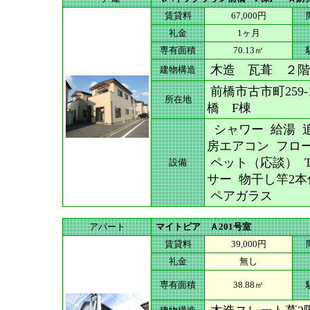
賃貸料
67,000円
礼金
1ヶ月
専有面積
70.13㎡
木造 瓦葺 ２階
建物構造
前橋市古市町259
所在地
橋 F棟
シャワー 給湯 追
房エアコン フロー
ペット（応談） 
設備
サー 物干し竿2本
ペアガラス
アパート
マイトピア Ａ201号室
賃貸料
39,000円
礼金
無し
専有面積
38.88㎡