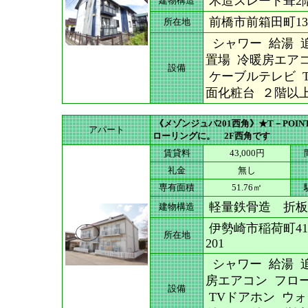
木造スレート葺2
建物構造
前橋市前箱田町136
所在地
シャワー 給湯 追
置場 冷暖房エアコ
設備
ケーブルテレビ T
面化粧台 ２階以
《メゾンジュバ201西角》★T－POI
アパート
ローリングに。 2F西角です
賃貸料
43,000円
礼金
無し
専有面積
51.76㎡
軽量鉄骨造 折板
建物構造
伊勢崎市稲荷町413
所在地
201
シャワー 給湯 追
房エアコン フロー
設備
TVドアホン ウ