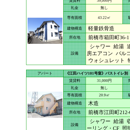
賃貸料
39,000円
礼金
無し
専有面積
43.22㎡
軽量鉄骨造
建物構造
前橋市箱田町36-1
所在地
シャワー 給湯 追
房エアコン バルコ
設備
ウォシュレット 物
アパート
《江田ハイツ101号室》バストイレ別
賃貸料
31,000円
礼金
無し
専有面積
20.9㎡
木造
建物構造
前橋市江田町212-
所在地
シャワー 給湯 収
設備
ーリング・CF 照